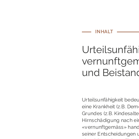
INHALT
Urteilsunfähi
vernunftge
und Beistan
Urteilsunfähigkeit bede
eine Krankheit (z.B. De
Grundes (z.B. Kindesalt
Hirnschädigung nach ei
«vernunftgemäss» hande
seiner Entscheidungen 