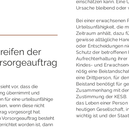
einschätzen kann. Eine U
Ursache bleibend oder 
Bei einer erwachsenen 
Urteilsunfähigkeit, die
Zeitraum anhält, dazu f
gewisse alltägliche Ha
oder Entscheidungen ni
reifen der
Schutz der betroffenen
Aufrechterhaltung ihrer
rsorgeauftrag
Kindes- und Erwachsen
nötig eine Beistandschaf
eine Drittperson, für de
Beistand benötigt für g
ieht vor, dass die
Zusammenhang mit dem 
ung übernimmt und
Zustimmung der KESB. Di
für eine urteilsunfähige
das Leben einer Person 
en, wenn diese nicht
heutigen Gesellschaft,
rag vorgesorgt hat.
wichtig ist und der Staat
in Vorsorgeauftrag besteht
errichtet worden ist, dann