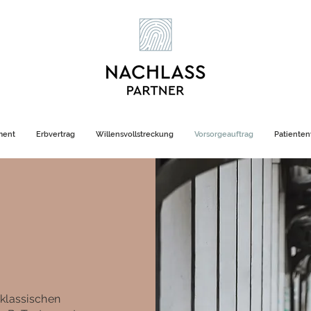
ment
Erbvertrag
Willensvollstreckung
Vorsorgeauftrag
Patiente
 klassischen