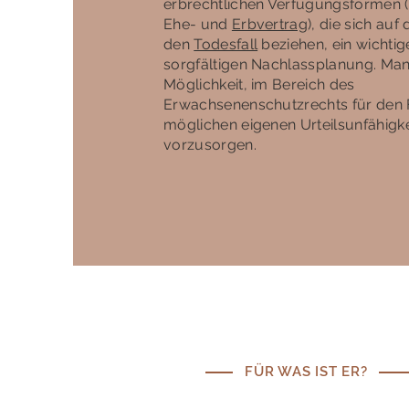
erbrechtlichen Verfügungsformen (
Ehe- und
Erbvertrag
), die sich auf
den
Todesfall
beziehen, ein wichtige
sorgfältigen Nachlassplanung. Man
Möglichkeit, im Bereich des
Erwachsenenschutzrechts für den F
möglichen eigenen Urteilsunfähigke
vorzusorgen.
FÜR WAS IST ER?